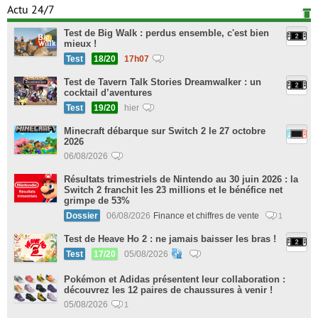
Actu 24/7
Test de Big Walk : perdus ensemble, c'est bien
mieux !
Test
18/20
17h07
Test de Tavern Talk Stories Dreamwalker : un
cocktail d’aventures
Test
19/20
hier
Minecraft débarque sur Switch 2 le 27 octobre
2026
06/08/2026
Résultats trimestriels de Nintendo au 30 juin 2026 : la
Switch 2 franchit les 23 millions et le bénéfice net
grimpe de 53%
Dossier
06/08/2026
Finance et chiffres de vente
1
Test de Heave Ho 2 : ne jamais baisser les bras !
Test
17/20
05/08/2026
Pokémon et Adidas présentent leur collaboration :
découvrez les 12 paires de chaussures à venir !
05/08/2026
1