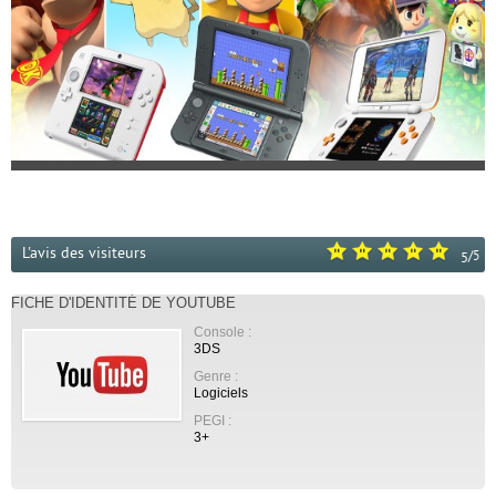
L'avis des visiteurs
/
5
5
FICHE D'IDENTITÉ DE YOUTUBE
Console :
3DS
Genre :
Logiciels
PEGI :
3+