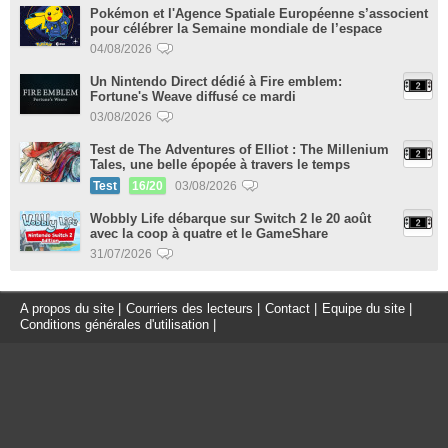
Pokémon et l'Agence Spatiale Européenne s’associent
pour célébrer la Semaine mondiale de l’espace
04/08/2026
Un Nintendo Direct dédié à Fire emblem:
Fortune's Weave diffusé ce mardi
03/08/2026
Test de The Adventures of Elliot : The Millenium
Tales, une belle épopée à travers le temps
Test
16/20
03/08/2026
Wobbly Life débarque sur Switch 2 le 20 août
avec la coop à quatre et le GameShare
31/07/2026
A propos du site
|
Courriers des lecteurs
|
Contact
|
Equipe du site
|
Conditions générales d'utilisation
|