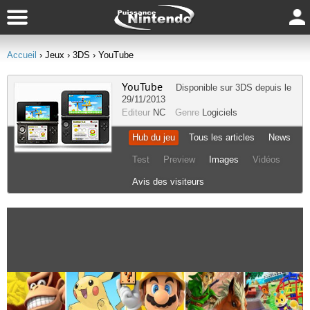
Accueil
› Jeux
› 3DS
› YouTube
YouTube
Disponible sur
3DS
depuis le
29/11/2013
Editeur
NC
Genre
Logiciels
Hub du jeu
Tous les articles
News
Test
Preview
Images
Vidéos
Avis des visiteurs