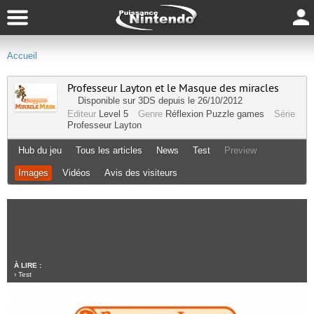
Accueil
Professeur Layton et le Masque des miracles
Disponible sur
3DS
depuis le 26/10/2012
Editeur
Level 5
Genre
Réflexion
Puzzle games
Série
Professeur Layton
Hub du jeu
Tous les articles
News
Test
Preview
Images
Vidéos
Avis des visiteurs
À LIRE :
›
Test