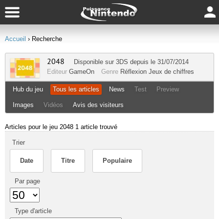
Accueil
› Recherche
2048
Disponible sur
3DS
depuis le 31/07/2014
Editeur
GameOn
Genre
Réflexion
Jeux de chiffres
Hub du jeu
Tous les articles
News
Test
Preview
Images
Vidéos
Avis des visiteurs
Articles pour le jeu 2048
1 article trouvé
Trier
Date
Titre
Populaire
Par page
Type d'article