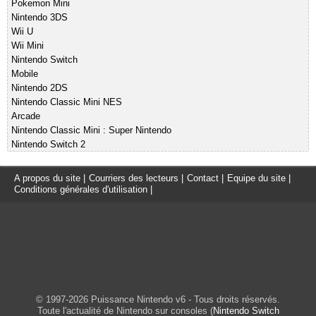
Pokemon Mini
Nintendo 3DS
Wii U
Wii Mini
Nintendo Switch
Mobile
Nintendo 2DS
Nintendo Classic Mini NES
Arcade
Nintendo Classic Mini : Super Nintendo
Nintendo Switch 2
A propos du site
|
Courriers des lecteurs
|
Contact
|
Equipe du site
|
Conditions générales d'utilisation
|
© 1997-2026 Puissance Nintendo v6 - Tous droits réservés.
Toute l'actualité de Nintendo sur consoles (
Nintendo Switch