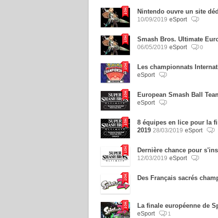
Nintendo ouvre un site dé
10/09/2019
eSport
Smash Bros. Ultimate Eur
06/05/2019
eSport
0
Les championnats Internat
eSport
European Smash Ball Team 
eSport
8 équipes en lice pour la 
2019
28/03/2019
eSport
Dernière chance pour s'in
12/03/2019
eSport
Des Français sacrés cham
La finale européenne de Sp
eSport
1