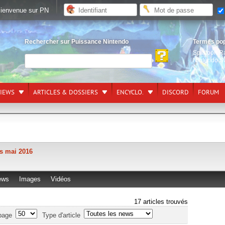
ienvenue sur PN
Rechercher sur Puissance Nintendo
Termes po
Splatoon R
Nintendo S
VIEWS
ARTICLES & DOSSIERS
ENCYCLO.
DISCORD
FORUM
s mai 2016
ews
Images
Vidéos
17 articles trouvés
page
Type d'article