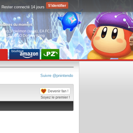
Rester connecté 14 jours
pulaires du moment
aiders
,
Pokémon (saga)
,
EA FC27
,
witch 2
,
LEGO Donkey Kong
Suivre @pnintendo
Devenir fan !
Soyez le premier !