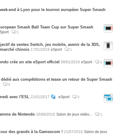
 week-end à Lyon pour le tournoi européen Super Smash
a European Smash Ball Team Cup sur Super Smash
Sport
1
jectif de ventes Switch, jeu mobile, avenir de la 3DS,
 marché chinois
17/01/2019
eSport
1
ndo crée un site eSport officiel
08/01/2019
eSport
1
dédié aux compétitions et tease un retour de Super Smash
.
5
medi avec l'ESL
21/01/2017
eSport
2
ramme de Nintendo
16/08/2016
Salon de jeux vidéo...
1
 cour des grands à la Gamescom !
21/07/2016
Salon de jeux