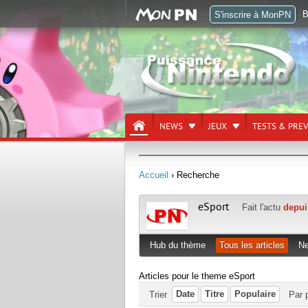
B
S'inscrire à MonPN
NEWS
JEUX
TESTS & PRE
Accueil
› Recherche
eSport
Fait l'actu
depui
Hub du thème
Tous les articles
N
Articles pour le theme eSport
Date
Titre
Populaire
Trier
Par 