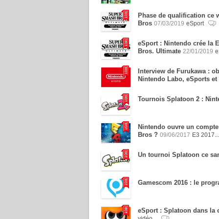
Phase de qualification ce
Bros
07/03/2019
eSport
eSport : Nintendo crée l
Bros. Ultimate
22/01/2019
e
Interview de Furukawa : ob
Nintendo Labo, eSports et
Tournois Splatoon 2 : Ninte
Nintendo ouvre un compte 
Bros ?
09/06/2017
E3 2017..
Un tournoi Splatoon ce sa
Gamescom 2016 : le prog
eSport : Splatoon dans la
vidéo...