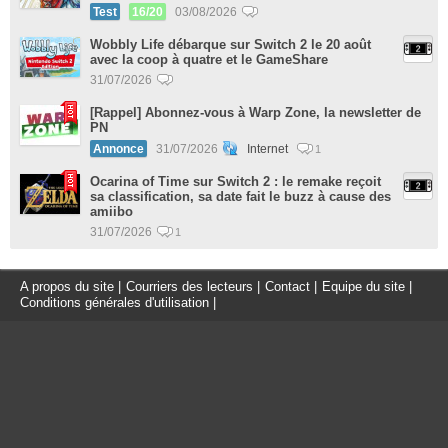
Test
16/20
03/08/2026
Wobbly Life débarque sur Switch 2 le 20 août
avec la coop à quatre et le GameShare
31/07/2026
[Rappel] Abonnez-vous à Warp Zone, la newsletter de
PN
Annonce
31/07/2026
Internet
1
Ocarina of Time sur Switch 2 : le remake reçoit
sa classification, sa date fait le buzz à cause des
amiibo
31/07/2026
1
A propos du site
|
Courriers des lecteurs
|
Contact
|
Equipe du site
|
Conditions générales d'utilisation
|