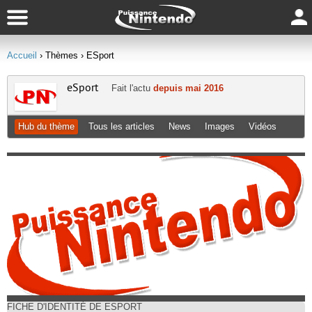
Accueil
› Thèmes
› ESport
eSport
Fait l'actu
depuis mai 2016
Hub du thème
Tous les articles
News
Images
Vidéos
FICHE D'IDENTITÉ DE ESPORT