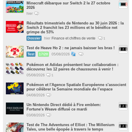
Minecraft débarque sur Switch 2 le 27 octobre
2026
hier
Résultats trimestriels de Nintendo au 30 juin 2026 : la
Switch 2 franchit les 23 millions et le bénéfice net
grimpe de 53%
Dossier
hier
Finance et chiffres de vente
1
Test de Heave Ho 2 : ne jamais baisser les bras !
Test
17/20
05/08/2026
Pokémon et Adidas présentent leur collaboration :
découvrez les 12 paires de chaussures à venir !
05/08/2026
1
Pokémon et l'Agence Spatiale Européenne s’associent
pour célébrer la Semaine mondiale de l’espace
04/08/2026
Un Nintendo Direct dédié à Fire emblem:
Fortune's Weave diffusé ce mardi
03/08/2026
Test de The Adventures of Elliot : The Millenium
Tales, une belle épopée à travers le temps