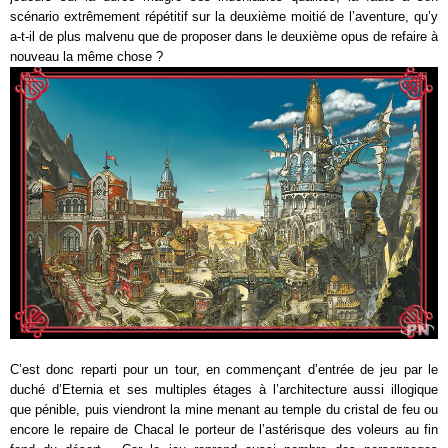
scénario extrêmement répétitif sur la deuxième moitié de l’aventure, qu’y
a-t-il de plus malvenu que de proposer dans le deuxième opus de refaire à
nouveau la même chose ?
C’est donc reparti pour un tour, en commençant d’entrée de jeu par le
duché d’Eternia et ses multiples étages à l’architecture aussi illogique
que pénible, puis viendront la mine menant au temple du cristal de feu ou
encore le repaire de Chacal le porteur de l’astérisque des voleurs au fin