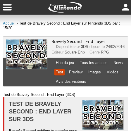
Accueil
› Test de Bravely Second : End Layer sur Nintendo 3DS par :
15/20
Bravely Second : End Layer
Disponible sur
3DS
depuis le 24/02/2016
Editeur
Square Enix
Genre
RPG
Hub du jeu
Tous les articles
News
Test
Preview
Images
Vidéos
Avis des visiteurs
Test de Bravely Second : End Layer (3DS)
TEST DE BRAVELY
SECOND : END LAYER
SUR 3DS
Bravely Second sublime le premier opus