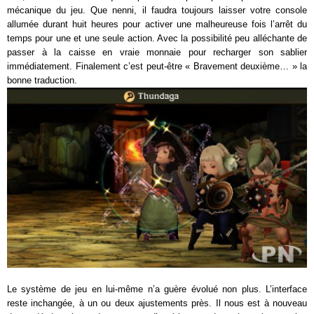
mécanique du jeu. Que nenni, il faudra toujours laisser votre console
allumée durant huit heures pour activer une malheureuse fois l’arrêt du
temps pour une et une seule action. Avec la possibilité peu alléchante de
passer à la caisse en vraie monnaie pour recharger son sablier
immédiatement. Finalement c’est peut-être « Bravement deuxième… » la
bonne traduction.
Le système de jeu en lui-même n’a guère évolué non plus. L’interface
reste inchangée, à un ou deux ajustements près. Il nous est à nouveau