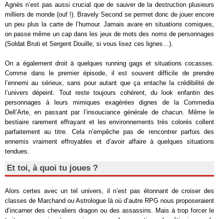
Agnès n’est pas aussi crucial que de sauver de la destruction plusieurs
milliers de monde (ouf !). Bravely Second se permet donc de jouer encore
un peu plus la carte de l’humour. Jamais avare en situations comiques,
on passe même un cap dans les jeux de mots des noms de personnages
(Soldat Bruti et Sergent Douille, si vous lisez ces lignes…).
On a également droit à quelques running gags et situations cocasses.
Comme dans le premier épisode, il est souvent difficile de prendre
l’ennemi au sérieux, sans pour autant que ça entache la crédibilité de
l’univers dépeint. Tout reste toujours cohérent, du look enfantin des
personnages à leurs mimiques exagérées dignes de la Commedia
Dell’Arte, en passant par l’insouciance générale de chacun. Même le
bestiaire rarement effrayant et les environnements très colorés collent
parfaitement au titre. Cela n’empêche pas de rencontrer parfois des
ennemis vraiment effroyables et d’avoir affaire à quelques situations
tendues.
Et toi, à quoi tu joues ?
Alors certes avec un tel univers, il n’est pas étonnant de croiser des
classes de Marchand ou Astrologue là où d’autre RPG nous proposeraient
d’incarner des chevaliers dragon ou des assassins. Mais à trop forcer le