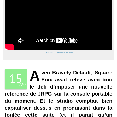
›
Retrouvez la vidéo sur YouTube
A
vec Bravely Default, Square
15
Enix avait relevé avec brio
/
20
le défi d’imposer une nouvelle
référence de JRPG sur la console portable
du moment. Et le studio comptait bien
capitaliser dessus en produisant dans la
foulée cette suite (et il parait qu’un