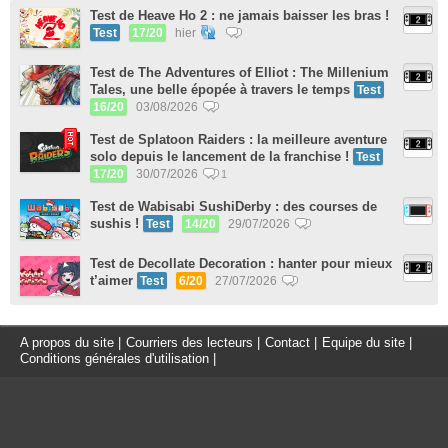
Test de Heave Ho 2 : ne jamais baisser les bras !
Test
17/20
hier
Test de The Adventures of Elliot : The Millenium
Tales, une belle épopée à travers le temps
Test
16/20
03/08/2026
Test de Splatoon Raiders : la meilleure aventure
solo depuis le lancement de la franchise !
Test
17/20
30/07/2026
1
Test de Wabisabi SushiDerby : des courses de
sushis !
Test
14/20
29/07/2026
Test de Decollate Decoration : hanter pour mieux
t’aimer
Test
6/20
27/07/2026
A propos du site
|
Courriers des lecteurs
|
Contact
|
Equipe du site
|
Conditions générales d'utilisation
|