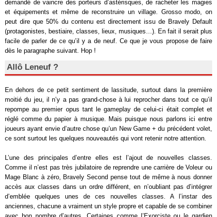
demandé de vaincre des porteurs d’astérisques, de racheter les magies
et équipements et même de reconstruire un village. Grosso modo, on
peut dire que 50% du contenu est directement issu de Bravely Default
(protagonistes, bestiaire, classes, lieux, musiques…). En fait il serait plus
facile de parler de ce qu’il y a de neuf. Ce que je vous propose de faire
dès le paragraphe suivant. Hop !
Allô Leneuf ?
En dehors de ce petit sentiment de lassitude, surtout dans la première
moitié du jeu, il n’y a pas grand-chose à lui reprocher dans tout ce qu’il
repompe au premier opus tant le gameplay de celui-ci était complet et
réglé comme du papier à musique. Mais puisque nous parlons ici entre
joueurs ayant envie d’autre chose qu’un New Game + du précédent volet,
ce sont surtout les quelques nouveautés qui vont retenir notre attention.
L’une des principales d’entre elles est l’ajout de nouvelles classes.
Comme il n’est pas très jubilatoire de reprendre une carrière de Voleur ou
Mage Blanc à zéro, Bravely Second pense tout de même à nous donner
accès aux classes dans un ordre différent, en n’oubliant pas d’intégrer
d’emblée quelques unes de ces nouvelles classes. A l’instar des
anciennes, chacune a vraiment un style propre et capable de se combiner
avec bon nombre d’autres. Certaines comme l’Exorciste ou le gardien