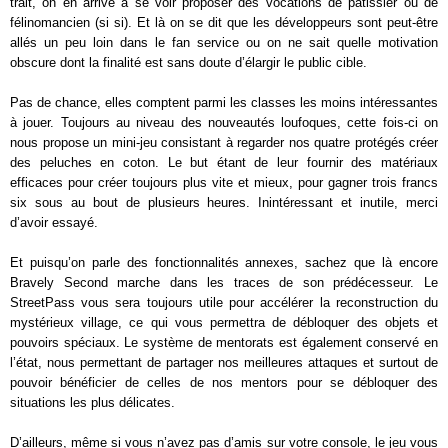
trait, on en arrive à se voir proposer des vocations de pâtissier ou de
félinomancien (si si). Et là on se dit que les développeurs sont peut-être
allés un peu loin dans le fan service ou on ne sait quelle motivation
obscure dont la finalité est sans doute d’élargir le public cible.
Pas de chance, elles comptent parmi les classes les moins intéressantes
à jouer. Toujours au niveau des nouveautés loufoques, cette fois-ci on
nous propose un mini-jeu consistant à regarder nos quatre protégés créer
des peluches en coton. Le but étant de leur fournir des matériaux
efficaces pour créer toujours plus vite et mieux, pour gagner trois francs
six sous au bout de plusieurs heures. Inintéressant et inutile, merci
d’avoir essayé.
Et puisqu’on parle des fonctionnalités annexes, sachez que là encore
Bravely Second marche dans les traces de son prédécesseur. Le
StreetPass vous sera toujours utile pour accélérer la reconstruction du
mystérieux village, ce qui vous permettra de débloquer des objets et
pouvoirs spéciaux. Le système de mentorats est également conservé en
l’état, nous permettant de partager nos meilleures attaques et surtout de
pouvoir bénéficier de celles de nos mentors pour se débloquer des
situations les plus délicates.
D’ailleurs, même si vous n’avez pas d’amis sur votre console, le jeu vous