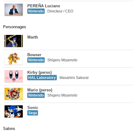
PEREÑA Luciano
Nintendo
Directeur / CEO
Personnages
Marth
Bowser
Nintendo
Shigeru Miyamoto
Kirby (perso)
HAL Laboratory
Masahiro Sakurai
Mario (perso)
Nintendo
Shigeru Miyamoto
Sonic
Sega
Salons