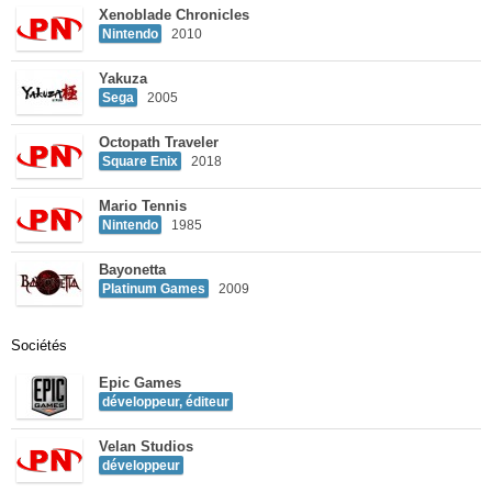
Xenoblade Chronicles
Nintendo
2010
Yakuza
Sega
2005
Octopath Traveler
Square Enix
2018
Mario Tennis
Nintendo
1985
Bayonetta
Platinum Games
2009
Sociétés
Epic Games
développeur, éditeur
Velan Studios
développeur