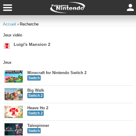
Accueil
› Recherche
Jeux vidéo
Luigi's Mansion 2
Jeux
Minecraft for Nintendo Switch 2
Switch
Big Walk
Switch 2
Heave Ho 2
Switch 2
Talespinner
Switch