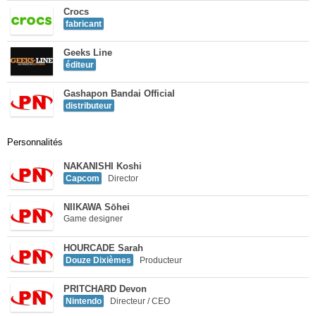
Crocs
fabricant
Geeks Line
éditeur
Gashapon Bandai Official
distributeur
Personnalités
NAKANISHI Koshi
Capcom
Director
NIIKAWA Sōhei
Game designer
HOURCADE Sarah
Douze Dixièmes
Producteur
PRITCHARD Devon
Nintendo
Directeur / CEO