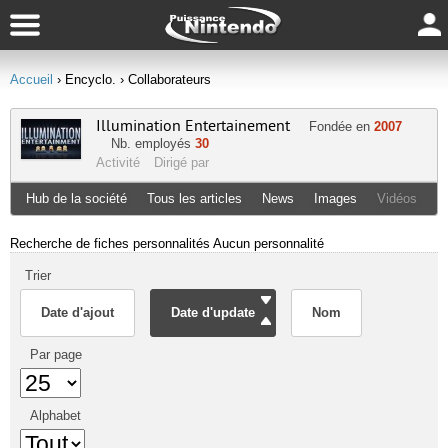
Accueil
› Encyclo.
› Collaborateurs
Illumination Entertainement
Fondée en
2007
Nb. employés
30
Activité
Dirigé par
Hub de la société
Tous les articles
News
Images
Vidéos
Recherche de fiches personnalités
Aucun personnalité
Trier
Date d'ajout
Date d'update
Nom
Par page
Alphabet