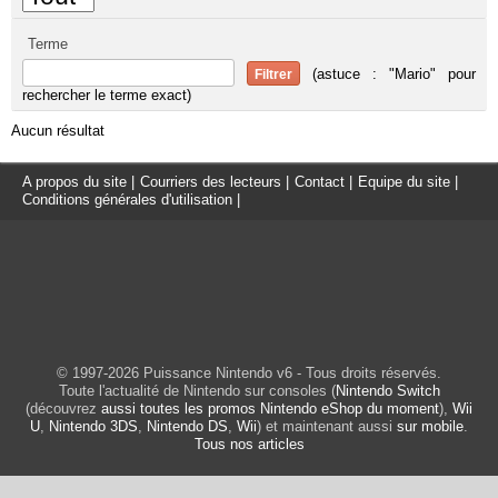
Terme
(astuce : "Mario" pour
rechercher le terme exact)
Aucun résultat
A propos du site
|
Courriers des lecteurs
|
Contact
|
Equipe du site
|
Conditions générales d'utilisation
|
© 1997-2026 Puissance Nintendo v6 - Tous droits réservés.
Toute l'actualité de Nintendo sur consoles (
Nintendo Switch
(découvrez
aussi toutes les promos Nintendo eShop du moment
),
Wii
U
,
Nintendo 3DS
,
Nintendo DS
,
Wii
) et maintenant aussi
sur mobile
.
Tous nos articles