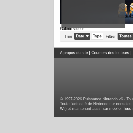
Galerie videos
Date
Type
Toutes 
Trier
Filtrer
A propos du site
|
Courriers des lecteurs
|
© 1997-2026 Puissance Nintendo v6 - Tous
Toute l'actualité de Nintendo sur consoles 
Wii
) et maintenant aussi
sur mobile
.
Tous 