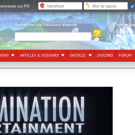
ienvenue sur PN
Rechercher sur Puissance Nintendo
Termes po
Splatoon R
Nintendo S
VIEWS
ARTICLES & DOSSIERS
ENCYCLO.
DISCORD
FORUM