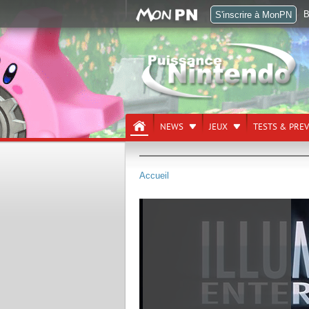
B
S'inscrire à MonPN
NEWS
JEUX
TESTS & PRE
Accueil