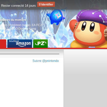
Rester connecté 14 jours
pulaires du moment
aiders
,
Pokémon (saga)
,
EA FC27
,
witch 2
,
LEGO Donkey Kong
Suivre @pnintendo