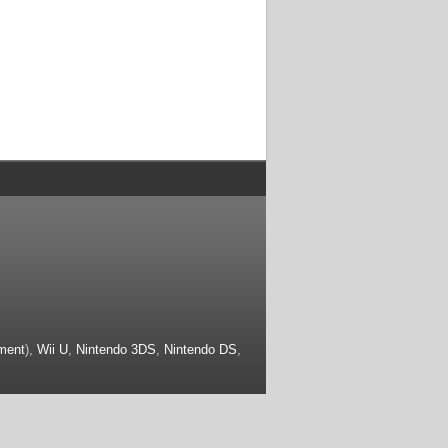
ment
),
Wii U
,
Nintendo 3DS
,
Nintendo DS
,