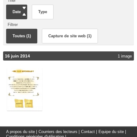
Trier
Date
Type
Filtrer
Toutes (1)
Capture de site web (1)
16 juin 2014
1 image
A propos du site
|
Courriers des lecteurs
|
Contact
|
Equipe du site
|
Conditions générales d'utilisation
|