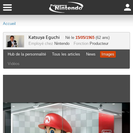
Accueil
Katsuya Eguchi
Né le
15/05/1965
(62 ans)
Employé chez
Nintendo
Fonction
Producteur
Hub de la personnalité
Tous les articles
News
Images
Vidéos