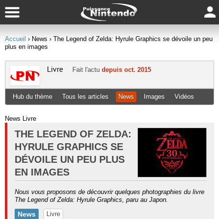
Accueil
› News
› The Legend of Zelda: Hyrule Graphics se dévoile un peu
plus en images
Livre
Fait l'actu
depuis oct. 2015
Hub du thème
Tous les articles
News
Images
Vidéos
News Livre
THE LEGEND OF ZELDA:
HYRULE GRAPHICS SE
DÉVOILE UN PEU PLUS
EN IMAGES
Nous vous proposons de découvrir quelques photographies du livre
The Legend of Zelda: Hyrule Graphics, paru au Japon.
News
Livre