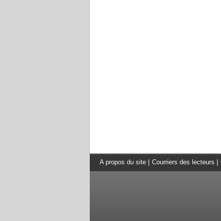
A propos du site
|
Courriers des lecteurs
|