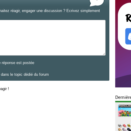
haitez réagir, engager une discussion ? Ecrivez simplement
e réponse est postée
dans le topic dédié du forum
agir !
Dernièr