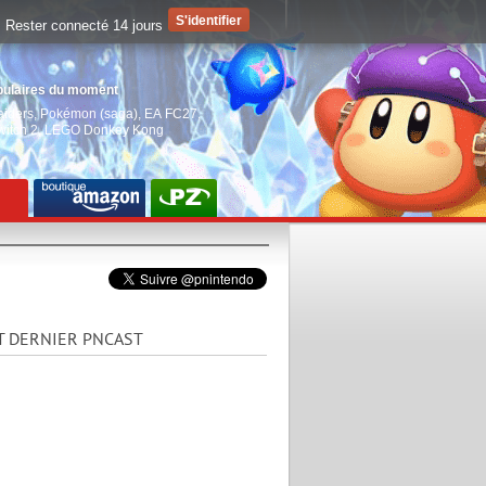
Rester connecté 14 jours
pulaires du moment
aiders
,
Pokémon (saga)
,
EA FC27
,
witch 2
,
LEGO Donkey Kong
T DERNIER PNCAST