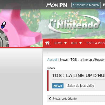
B
S'inscrire à MonPN
NEWS
JEUX
TESTS & PRE
Accueil
› News
› TGS : la line-up d'Hudso
News
TGS : LA LINE-UP D'H
News
Salon de jeux vidéo
News précédente