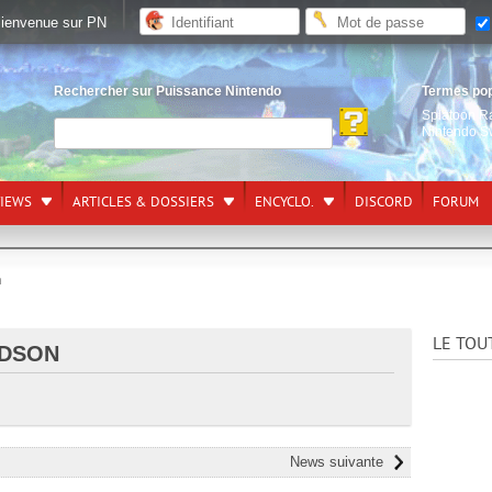
ienvenue sur PN
Rechercher sur Puissance Nintendo
Termes po
Splatoon R
Nintendo S
VIEWS
ARTICLES & DOSSIERS
ENCYCLO.
DISCORD
FORUM
n
LE TOU
UDSON
News suivante