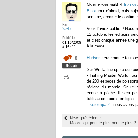
Nous avons parlé d'
Hudson
c
Blast
tout d'abord, puis auj
son sac, comme le confirme
Par
Vous l'aviez oublié ? Nous 
Xavier
12 octobre, les éditeurs se
Publié le
et c'est chaque année une gr
01/10/2008
à la mode.
à 16h11
0
Hudson
sera comme toujours
Réagir
Sur Wii, la line-up se compos
- Fishing Master World Tour
de 200 espèces de poissons,
régions du monde. On utili
canne à pêche. Il sera pos
tableau de scores en ligne.
-
Kororinpa 2
: nous avons pa
News précédente
Moon : qui peut le plus peut le plus ?