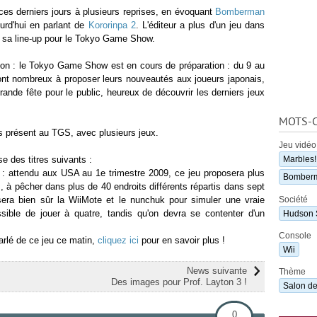
es derniers jours à plusieurs reprises, en évoquant
Bomberman
ourd'hui en parlant de
Kororinpa 2
. L'éditeur a plus d'un jeu dans
 sa line-up pour le Tokyo Game Show.
non : le Tokyo Game Show est en cours de préparation : du 9 au
ront nombreux à proposer leurs nouveautés aux joueurs japonais,
ande fête pour le public, heureux de découvrir les derniers jeux
MOTS-C
 présent au TGS, avec plusieurs jeux.
Jeu vidéo
e des titres suivants :
Marbles!
 : attendu aux USA au 1e trimestre 2009, ce jeu proposera plus
Bomberm
 à pêcher dans plus de 40 endroits différents répartis dans sept
sera bien sûr la WiiMote et le nunchuk pour simuler une vraie
Société
sible de jouer à quatre, tandis qu'on devra se contenter d'un
Hudson 
Console
rlé de ce jeu ce matin,
cliquez ici
pour en savoir plus !
Wii
News suivante
Thème
Des images pour Prof. Layton 3 !
Salon de
0