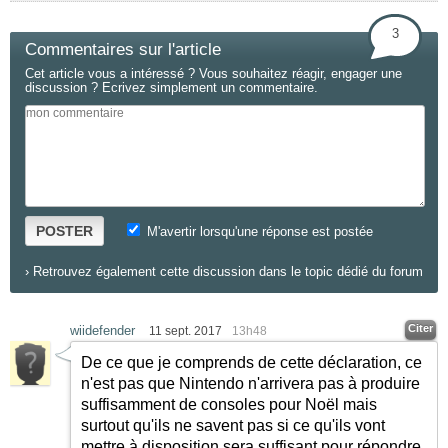
3
Commentaires sur l'article
Cet article vous a intéressé ? Vous souhaitez réagir, engager une
discussion ? Ecrivez simplement un commentaire.
POSTER
M'avertir lorsqu'une réponse est postée
›
Retrouvez également cette discussion dans le topic dédié du forum
Citer
wiidefender
11 sept. 2017
13h48
De ce que je comprends de cette déclaration, ce
n'est pas que Nintendo n'arrivera pas à produire
suffisamment de consoles pour Noël mais
surtout qu'ils ne savent pas si ce qu'ils vont
mettre à disposition sera suffisant pour répondre