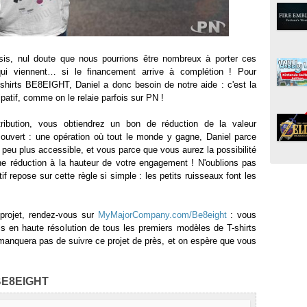
sis, nul doute que nous pourrions être nombreux à porter ces
ui viennent… si le financement arrive à complétion ! Pour
hirts BE8EIGHT, Daniel a donc besoin de notre aide : c'est la
patif, comme on le relaie parfois sur PN !
ibution, vous obtiendrez un bon de réduction de la valeur
e ouvert : une opération où tout le monde y gagne, Daniel parce
n peu plus accessible, et vous parce que vous aurez la possibilité
une réduction à la hauteur de votre engagement ! N'oublions pas
if repose sur cette règle si simple : les petits ruisseaux font les
 projet, rendez-vous sur
MyMajorCompany.com/Be8eight
: vous
els en haute résolution de tous les premiers modèles de T-shirts
manquera pas de suivre ce projet de près, et on espère que vous
 BE8EIGHT