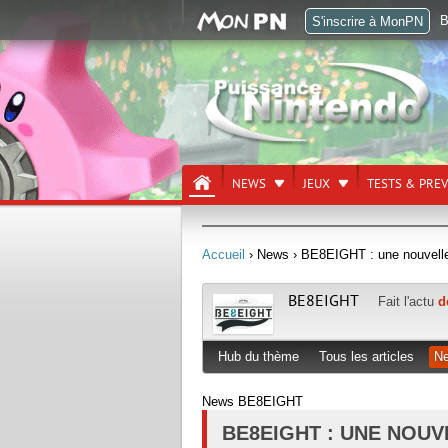
B
S'inscrire à MonPN
NEWS
JEUX
TESTS & PRE
Accueil
› News
› BE8EIGHT : une nouvelle
BE8EIGHT
Fait l'actu
d
Hub du thème
Tous les articles
N
News BE8EIGHT
BE8EIGHT : UNE NOU