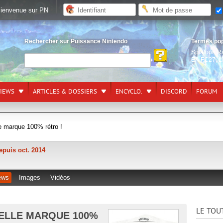
ienvenue sur PN
Rechercher sur Puissance Nintendo
Termes po
Splatoon R
EA FC27
,
L
VIEWS
ARTICLES & DOSSIERS
ENCYCLO.
DISCORD
FORUM
 marque 100% rétro !
epuis oct. 2014
ews
Images
Vidéos
LE TOU
VELLE MARQUE 100%