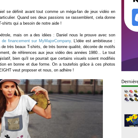
niel se définit avant tout comme un méga-fan de jeux vidéo en
particulier. Quand ses deux passions se rassemblent, cela donne
hirts qui a besoin de notre aide !
étrole, mais on a des idées : Daniel nous le prouve avec son
s de financement sur MyMajorCompany
. L'idée est ambitieuse :
 de très beaux T-shirts, de très bonne qualité, décorée de motifs
ement, de références aux jeux vidéo des années 1980... Le tout
slatif, bien qu'il se pourrait que certains visuels soient modifiés
tion en bonne et due forme. On a toutefois grâce à ces photos
8EIGHT veut proposer et nous, on adhère !
Dernièr