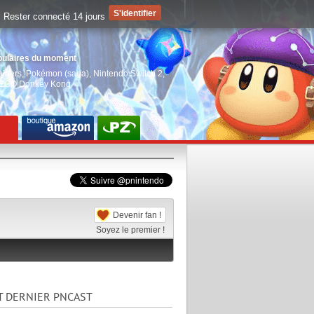
Rester connecté 14 jours
pulaires du moment
aiders
,
Pokémon (saga)
,
Nintendo Switch 2
,
EGO Donkey Kong
Devenir fan !
Soyez le premier !
T DERNIER PNCAST