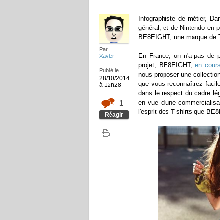
Infographiste de métier, Da
général, et de Nintendo en 
BE8EIGHT, une marque de T-s
Par
En France, on n'a pas de p
Xavier
projet, BE8EIGHT,
en cour
Publié le
nous proposer une collection
28/10/2014
que vous reconnaîtrez facil
à 12h28
dans le respect du cadre légi
1
en vue d'une commercialisa
l'esprit des T-shirts que BE
Réagir