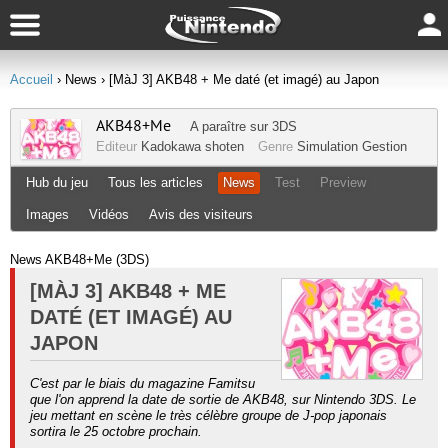
Accueil
› News
› [MàJ 3] AKB48 + Me daté (et imagé) au Japon
AKB48+Me
A paraître sur
3DS
Editeur
Kadokawa shoten
Genre
Simulation Gestion
Hub du jeu
Tous les articles
News
Test
Preview
Images
Vidéos
Avis des visiteurs
News AKB48+Me (3DS)
[MÀJ 3] AKB48 + ME
DATÉ (ET IMAGÉ) AU
JAPON
C'est par le biais du magazine Famitsu
que l'on apprend la date de sortie de AKB48, sur Nintendo 3DS. Le
jeu mettant en scène le très célèbre groupe de J-pop japonais
sortira le 25 octobre prochain.