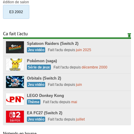
édition de salon
E3 2002
Ca fait l'actu
Splatoon Raiders (Switch 2)
Jeu vidéo
Fait l'actu depuis
juin 2025
Pokémon (saga)
Série de jeux
Fait l'actu depuis
décembre 2000
Orbitals (Switch 2)
Jeu vidéo
Fait l'actu depuis
juin
LEGO Donkey Kong
Thème
Fait l'actu depuis
mai
EA FC27 (Switch 2)
Jeu vidéo
Fait l'actu depuis
juillet
Nintendo en bourse