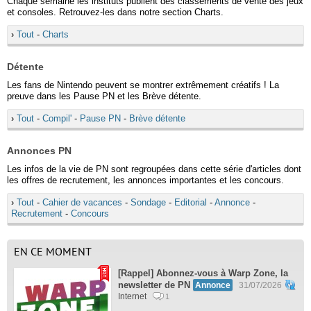
Chaque semaine les instituts publient des classements de vente des jeux
et consoles. Retrouvez-les dans notre section Charts.
›
Tout
-
Charts
Détente
Les fans de Nintendo peuvent se montrer extrêmement créatifs ! La
preuve dans les Pause PN et les Brève détente.
›
Tout
-
Compil'
-
Pause PN
-
Brève détente
Annonces PN
Les infos de la vie de PN sont regroupées dans cette série d'articles dont
les offres de recrutement, les annonces importantes et les concours.
›
Tout
-
Cahier de vacances
-
Sondage
-
Editorial
-
Annonce
-
Recrutement
-
Concours
EN CE MOMENT
[Rappel] Abonnez-vous à Warp Zone, la
newsletter de PN
Annonce
31/07/2026
Internet
1