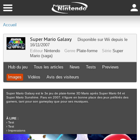
Accueil
Super Mario Galaxy
Disponible sur
Wii
depuis le
16/11/2007
Editeur
Nintendo
Genre
Plate-forme
Série
Super
Mario (saga)
Hub du jeu
Tous les articles
News
Tests
Previews
Images
Vidéos
Avis des visiteurs
Super Mario Galaxy est le 3e jeu de plate-forme 3D Mario après Super Mario 64 et
Super Mario Sunshine. Paru en 2007, il figure en bonne place des jeux préférés des
gamers, tant pour son gameplay que pour ses musiques.
À LIRE :
›
Test
›
Test
›
Impressions