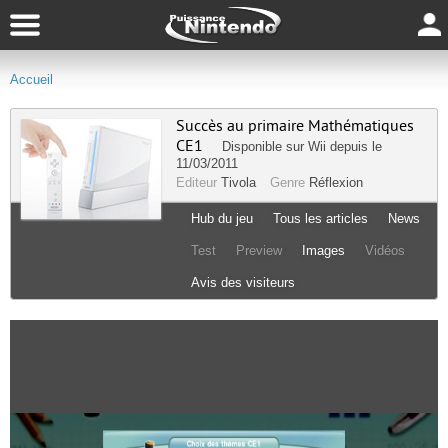
Accueil
Succès au primaire Mathématiques
CE1
Disponible sur
Wii
depuis le
11/03/2011
Editeur
Tivola
Genre
Réflexion
Hub du jeu
Tous les articles
News
Test
Preview
Images
Vidéos
Avis des visiteurs