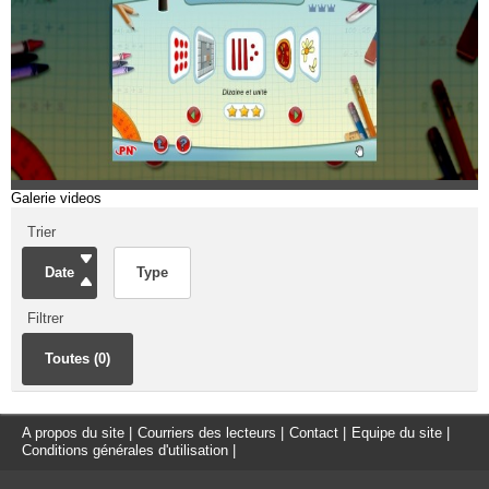
Galerie videos
Trier
Date
Type
Filtrer
Toutes (0)
A propos du site
|
Courriers des lecteurs
|
Contact
|
Equipe du site
|
Conditions générales d'utilisation
|