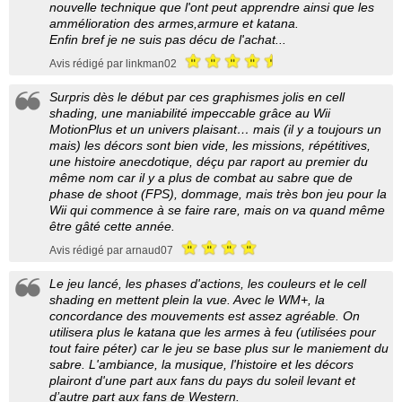
nouvelle technique que l'ont peut apprendre ainsi que les
ammélioration des armes,armure et katana.
Enfin bref je ne suis pas décu de l'achat...
Avis rédigé par linkman02
Surpris dès le début par ces graphismes jolis en cell
shading, une maniabilité impeccable grâce au Wii
MotionPlus et un univers plaisant… mais (il y a toujours un
mais) les décors sont bien vide, les missions, répétitives,
une histoire anecdotique, déçu par raport au premier du
même nom car il y a plus de combat au sabre que de
phase de shoot (FPS), dommage, mais très bon jeu pour la
Wii qui commence à se faire rare, mais on va quand même
être gâté cette année.
Avis rédigé par arnaud07
Le jeu lancé, les phases d'actions, les couleurs et le cell
shading en mettent plein la vue. Avec le WM+, la
concordance des mouvements est assez agréable. On
utilisera plus le katana que les armes à feu (utilisées pour
tout faire péter) car le jeu se base plus sur le maniement du
sabre. L'ambiance, la musique, l'histoire et les décors
plairont d'une part aux fans du pays du soleil levant et
d’autre part aux fans de Western.