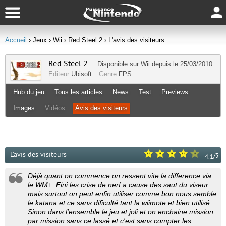
Accueil
› Jeux
› Wii
› Red Steel 2
› L'avis des visiteurs
Red Steel 2
Disponible sur
Wii
depuis le 25/03/2010
Editeur
Ubisoft
Genre
FPS
Hub du jeu
Tous les articles
News
Test
Previews
Images
Vidéos
Avis des visiteurs
L'avis des visiteurs
/
5
4.1
Déjà quant on commence on ressent vite la difference via
le WM+. Fini les crise de nerf a cause des saut du viseur
mais surtout on peut enfin utiliser comme bon nous semble
le katana et ce sans dificulté tant la wiimote et bien utilisé.
Sinon dans l'ensemble le jeu et joli et on enchaine mission
par mission sans ce lassé et c'est sans compter les