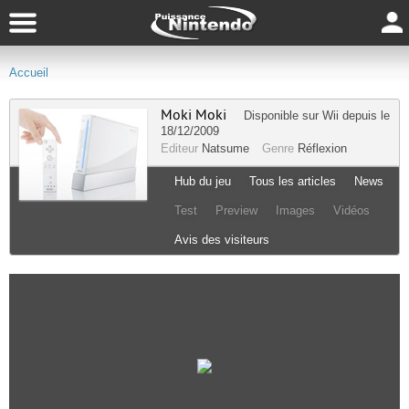
Accueil
Moki Moki
Disponible sur
Wii
depuis le
18/12/2009
Editeur
Natsume
Genre
Réflexion
Hub du jeu
Tous les articles
News
Test
Preview
Images
Vidéos
Avis des visiteurs