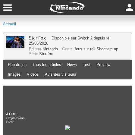
Accueil
Star Fox
Disponible sur
Switch 2
depuis le
25/06/2026
Editeur
Nintendo
Genre
Jeux sur rail
Shoot'em up
Série
Star fox
Hub du jeu
Tous les articles
News
Test
Preview
Images
Vidéos
Avis des visiteurs
À LIRE :
›
Impressions
›
Test