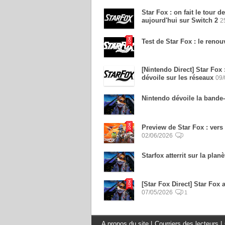
Star Fox : on fait le tour 
aujourd'hui sur Switch 2
2
Test de Star Fox : le renou
[Nintendo Direct] Star Fox :
dévoile sur les réseaux
09/
Nintendo dévoile la bande
Preview de Star Fox : vers 
02/06/2026
Starfox atterrit sur la pla
[Star Fox Direct] Star Fox
07/05/2026
1
A propos du site
|
Courriers des lecteurs
|