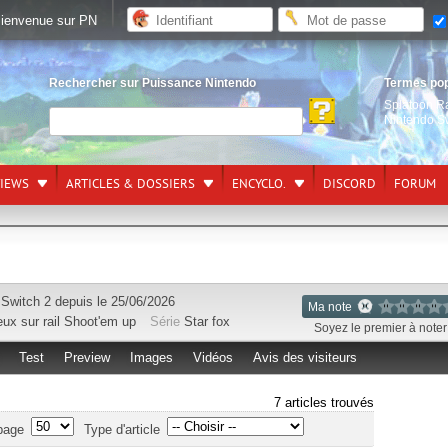
ienvenue sur PN
Rechercher sur Puissance Nintendo
Termes po
Splatoon R
Nintendo S
VIEWS
ARTICLES & DOSSIERS
ENCYCLO.
DISCORD
FORUM
r
Switch 2
depuis le 25/06/2026
Ma note
ux sur rail
Shoot'em up
Série
Star fox
Soyez le premier à noter 
Test
Preview
Images
Vidéos
Avis des visiteurs
7 articles trouvés
page
Type d'article