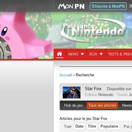
B
S'inscrire à MonPN
NEWS
JEUX
TESTS & PRE
Accueil
› Recherche
Star Fox
Disponible su
Editeur
Nintendo
Genre
Je
Hub du jeu
Tous les articles
News
Articles pour le jeu Star Fox
Date
Titre
Populaire
Trier
Par 