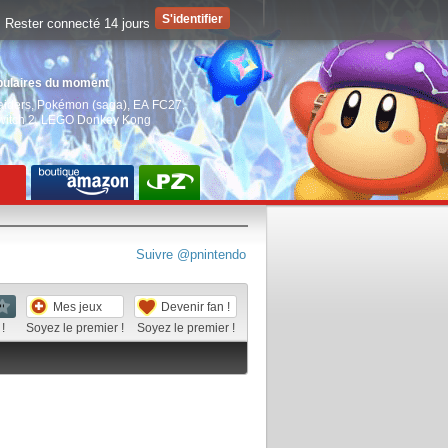
Rester connecté 14 jours
pulaires du moment
aiders
,
Pokémon (saga)
,
EA FC27
,
witch 2
,
LEGO Donkey Kong
Suivre @pnintendo
Mes jeux
Devenir fan !
!
Soyez le premier !
Soyez le premier !