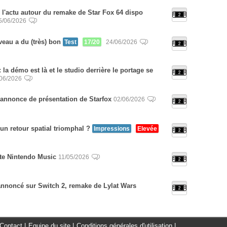
de l'actu autour du remake de Star Fox 64 dispo
5/06/2026
veau a du (très) bon
Test
17/20
24/06/2026
 la démo est là et le studio derrière le portage se
06/2026
-annonce de présentation de Starfox
02/06/2026
un retour spatial triomphal ?
Impressions
Elevée
nète Nintendo Music
11/05/2026
 annoncé sur Switch 2, remake de Lylat Wars
Contact
|
Equipe du site
|
Conditions générales d'utilisation
|