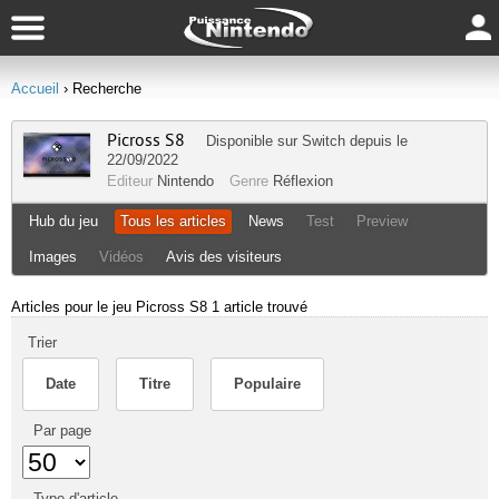
Accueil
› Recherche
Picross S8
Disponible sur
Switch
depuis le
22/09/2022
Editeur
Nintendo
Genre
Réflexion
Hub du jeu
Tous les articles
News
Test
Preview
Images
Vidéos
Avis des visiteurs
Articles pour le jeu Picross S8
1 article trouvé
Trier
Date
Titre
Populaire
Par page
Type d'article