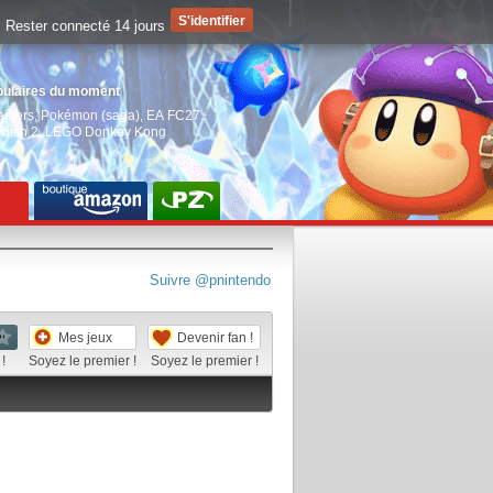
Rester connecté 14 jours
pulaires du moment
aiders
,
Pokémon (saga)
,
EA FC27
,
witch 2
,
LEGO Donkey Kong
Suivre @pnintendo
Mes jeux
Devenir fan !
!
Soyez le premier !
Soyez le premier !