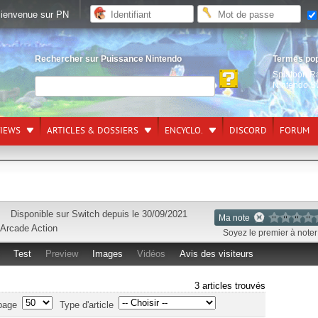
ienvenue sur PN
Rechercher sur Puissance Nintendo
Termes po
Splatoon R
Nintendo S
VIEWS
ARTICLES & DOSSIERS
ENCYCLO.
DISCORD
FORUM
Disponible sur
Switch
depuis le 30/09/2021
Ma note
Arcade
Action
Soyez le premier à noter 
Test
Preview
Images
Vidéos
Avis des visiteurs
3 articles trouvés
page
Type d'article