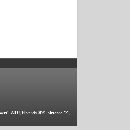
ment
),
Wii U
,
Nintendo 3DS
,
Nintendo DS
,