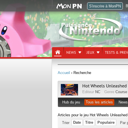
B
S'inscrire à MonPN
NEWS
JEUX
TESTS & PRE
Accueil
› Recherche
Hot Wheels Unleashed
Editeur
NC
Genre
Course
Hub du jeu
Tous les articles
News
Articles pour le jeu Hot Wheels Unleashed
Date
Titre
Populaire
Trier
Par 