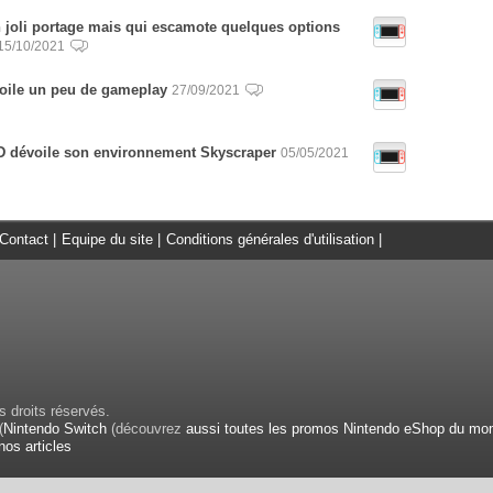
 joli portage mais qui escamote quelques options
15/10/2021
oile un peu de gameplay
27/09/2021
évoile son environnement Skyscraper
05/05/2021
Contact
|
Equipe du site
|
Conditions générales d'utilisation
|
 droits réservés.
(
Nintendo Switch
(découvrez
aussi toutes les promos Nintendo eShop du mo
nos articles