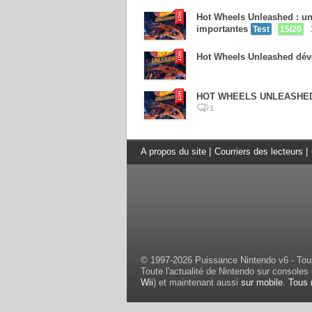
Hot Wheels Unleashed : un
importantes
Test
15/20
Hot Wheels Unleashed dév
HOT WHEELS UNLEASHED d
1
A propos du site
|
Courriers des lecteurs
|
© 1997-2026 Puissance Nintendo v6 - Tous
Toute l'actualité de Nintendo sur consoles 
Wii
) et maintenant aussi
sur mobile
.
Tous 