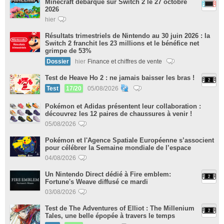
Minecraft débarque sur Switch 2 le 27 octobre
2026
hier
Résultats trimestriels de Nintendo au 30 juin 2026 : la
Switch 2 franchit les 23 millions et le bénéfice net
grimpe de 53%
Dossier
hier
Finance et chiffres de vente
Test de Heave Ho 2 : ne jamais baisser les bras !
Test
17/20
05/08/2026
Pokémon et Adidas présentent leur collaboration :
découvrez les 12 paires de chaussures à venir !
05/08/2026
Pokémon et l'Agence Spatiale Européenne s’associent
pour célébrer la Semaine mondiale de l’espace
04/08/2026
Un Nintendo Direct dédié à Fire emblem:
Fortune's Weave diffusé ce mardi
03/08/2026
Test de The Adventures of Elliot : The Millenium
Tales, une belle épopée à travers le temps