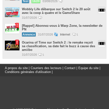
Test
16/20
03/08/2026
Wobbly Life débarque sur Switch 2 le 20 août
avec la coop à quatre et le GameShare
31/07/2026
[Rappel] Abonnez-vous à Warp Zone, la newsletter de
PN
Annonce
31/07/2026
Internet
1
Ocarina of Time sur Switch 2 : le remake reçoit
sa classification, sa date fait le buzz à cause des
amiibo
31/07/2026
1
A propos du site
|
Courriers des lecteurs
|
Contact
|
Equipe du site
|
Conditions générales d'utilisation
|