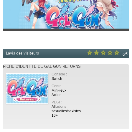
L'avis des visiteurs
/
5
0
FICHE D'IDENTITÉ DE GAL GUN RETURNS
Console :
Switch
Genre :
Mini-jeux
Action
PEGI :
Allusions
sexuelles/sexistes
16+