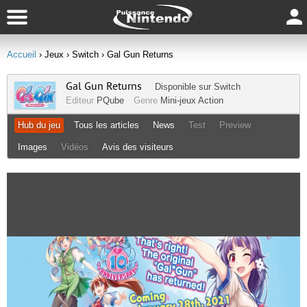
Accueil
› Jeux
› Switch
› Gal Gun Returns
Gal Gun Returns
Disponible sur
Switch
Editeur
PQube
Genre
Mini-jeux
Action
Hub du jeu
Tous les articles
News
Test
Preview
Images
Vidéos
Avis des visiteurs