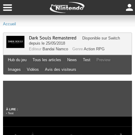
Accueil
Dark Souls Remastered
Disponible sur
Switch
depuis le 25/05/2018
Editeur
Bandai Namco
Genre
Action RPG
Hub du jeu
Tous les articles
News
Test
Preview
Images
Vidéos
Avis des visiteurs
À LIRE :
›
Test