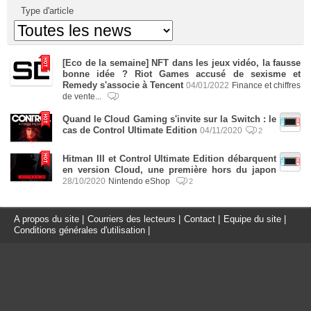
Type d'article
[Eco de la semaine] NFT dans les jeux vidéo, la fausse
bonne idée ? Riot Games accusé de sexisme et
Remedy s'associe à Tencent
04/01/2022
Finance et chiffres
de vente...
Quand le Cloud Gaming s'invite sur la Switch : le
cas de Control Ultimate Edition
04/11/2020
2
Hitman III et Control Ultimate Edition débarquent
en version Cloud, une première hors du japon
28/10/2020
Nintendo eShop
2
A propos du site
|
Courriers des lecteurs
|
Contact
|
Equipe du site
|
Conditions générales d'utilisation
|