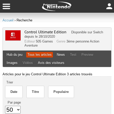
Accueil
› Recherche
Control Ultimate Edition
Disponible sur
Switch
depuis le 28/10/2020
Editeur
505 Games
Genre
3ème personne
Action
Aventure
Hub du jeu
Tous les articles
News
Test
Preview
Images
Vidéos
Avis des visiteurs
Articles pour le jeu Control Ultimate Edition
3 articles trouvés
Trier
Date
Titre
Populaire
Par page