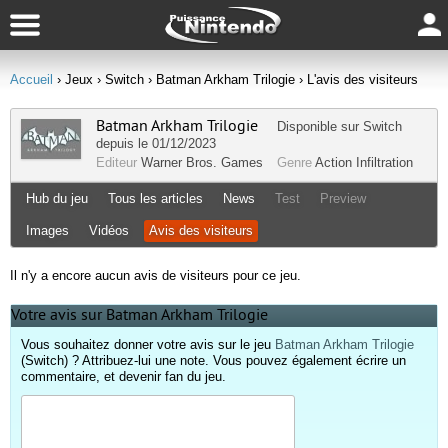
Accueil
› Jeux
› Switch
› Batman Arkham Trilogie
› L'avis des visiteurs
Batman Arkham Trilogie
Disponible sur
Switch
depuis le 01/12/2023
Editeur
Warner Bros. Games
Genre
Action
Infiltration
Hub du jeu
Tous les articles
News
Test
Preview
Images
Vidéos
Avis des visiteurs
Il n'y a encore aucun avis de visiteurs pour ce jeu.
Votre avis sur Batman Arkham Trilogie
Vous souhaitez donner votre avis sur le jeu
Batman Arkham Trilogie
(Switch) ? Attribuez-lui une note. Vous pouvez également écrire un
commentaire, et devenir fan du jeu.