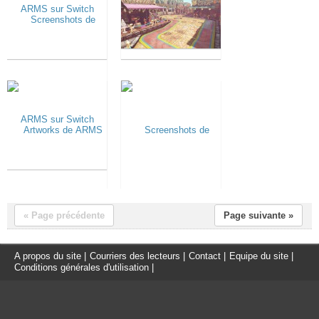
« Page précédente
Page suivante »
A propos du site
|
Courriers des lecteurs
|
Contact
|
Equipe du site
|
Conditions générales d'utilisation
|