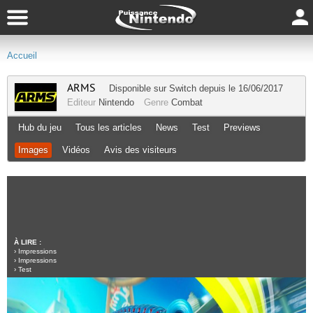
Accueil
ARMS
Disponible sur
Switch
depuis le 16/06/2017
Editeur
Nintendo
Genre
Combat
Hub du jeu
Tous les articles
News
Test
Previews
Images
Vidéos
Avis des visiteurs
À LIRE :
›
Impressions
›
Impressions
›
Test