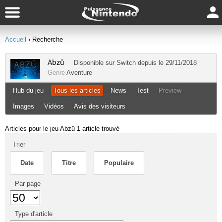
Accueil
› Recherche
Abzû
Disponible sur
Switch
depuis le 29/11/2018
Genre
Aventure
Hub du jeu
Tous les articles
News
Test
Preview
Images
Vidéos
Avis des visiteurs
Articles pour le jeu Abzû
1 article trouvé
Trier
Date
Titre
Populaire
Par page
Type d'article