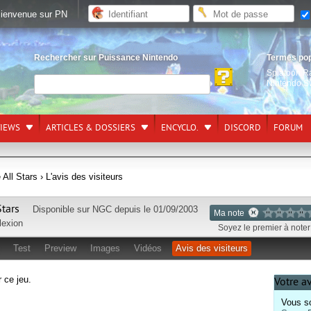
ienvenue sur PN
Rechercher sur Puissance Nintendo
Termes po
Splatoon R
Nintendo S
VIEWS
ARTICLES & DOSSIERS
ENCYCLO.
DISCORD
FORUM
All Stars
› L'avis des visiteurs
Stars
Disponible sur
NGC
depuis le 01/09/2003
Ma note
lexion
Soyez le premier à noter 
Test
Preview
Images
Vidéos
Avis des visiteurs
r ce jeu.
Votre a
Vous so