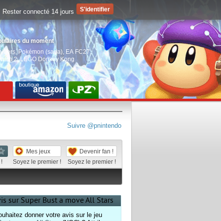
Rester connecté 14 jours
pulaires du moment
aiders
,
Pokémon (saga)
,
EA FC27
,
witch 2
,
LEGO Donkey Kong
Suivre @pnintendo
Mes jeux
Devenir fan !
!
Soyez le premier !
Soyez le premier !
vis sur Super Bust a move All Stars
uhaitez donner votre avis sur le jeu