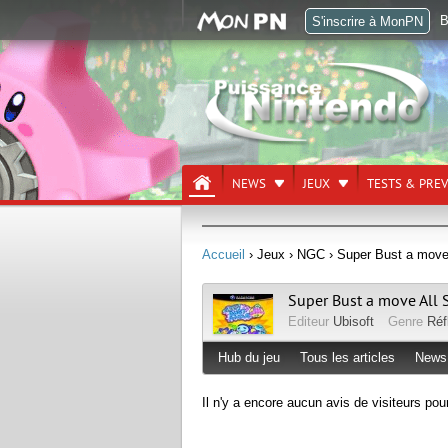
B
S'inscrire à MonPN
NEWS
JEUX
TESTS & PRE
Accueil
› Jeux
› NGC
› Super Bust a move 
Super Bust a move All 
Editeur
Ubisoft
Genre
Réf
Hub du jeu
Tous les articles
News
Il n'y a encore aucun avis de visiteurs pou