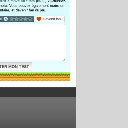
ust a move All Stars
(NGC) ? Attribuez-
 note. Vous pouvez également écrire un
aire, et devenir fan du jeu.
te
Devenir fan !
TER MON TEST