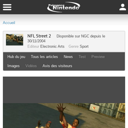
Accueil
NFL Street 2
Disponible sur
NGC
depuis le
30/11/2004
Editeur
Electronic Arts
Genre
Sport
Hub du jeu
Tous les articles
News
Test
Preview
Images
Vidéos
Avis des visiteurs