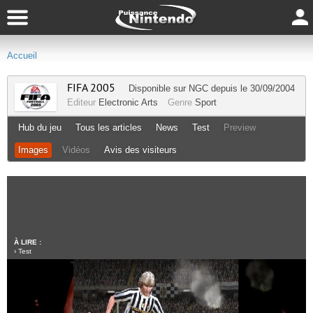
Accueil
FIFA 2005
Disponible sur
NGC
depuis le 30/09/2004
Editeur
Electronic Arts
Genre
Sport
Hub du jeu
Tous les articles
News
Test
Preview
Images
Vidéos
Avis des visiteurs
À LIRE :
›
Test