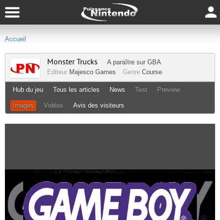
Accueil
Monster Trucks
A paraître sur
GBA
Editeur
Majesco Games
Genre
Course
Hub du jeu
Tous les articles
News
Test
Preview
Images
Vidéos
Avis des visiteurs