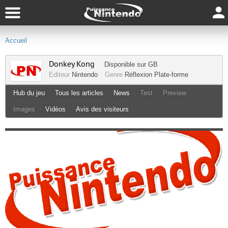
Accueil
Donkey Kong
Disponible sur
GB
Editeur
Nintendo
Genre
Réflexion
Plate-forme
Hub du jeu
Tous les articles
News
Test
Preview
Images
Vidéos
Avis des visiteurs