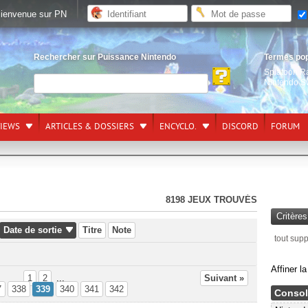
ienvenue sur PN
Rechercher sur Puissance Nintendo
Termes po
Splatoon R
Nintendo S
VIEWS
ARTICLES & DOSSIERS
ENCYCLO.
DISCORD
FORUM
8198 JEUX TROUVÉS
Critère
Date de sortie
Titre
Note
tout sup
Affiner l
1
2
...
Suivant »
7
338
339
340
341
342
Consol