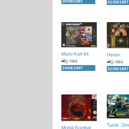
26/09/1997
01/09/1997
Mario Kart 64
Hexen
N64
N64
24/06/1997
01/06/1997
Turok : Di
Mortal Kombat