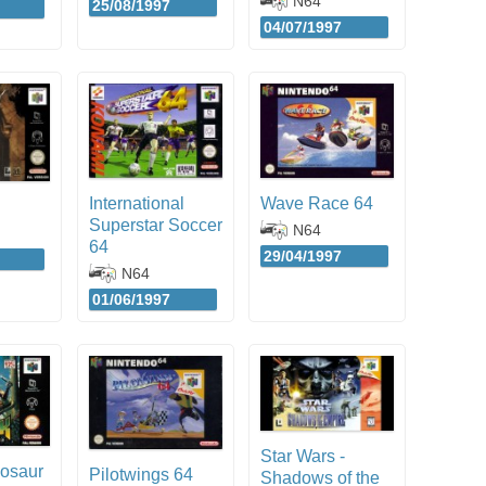
N64
25/08/1997
04/07/1997
International
Wave Race 64
Superstar Soccer
N64
64
29/04/1997
N64
01/06/1997
Star Wars -
nosaur
Pilotwings 64
Shadows of the