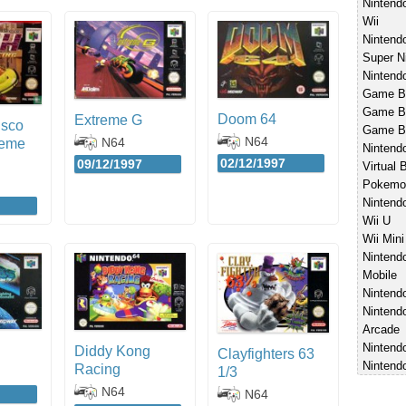
Ninten
Wii
Nintend
Super N
Nintend
Game B
Game Bo
Doom 64
Extreme G
isco
Game B
N64
N64
reme
Nintend
02/12/1997
09/12/1997
Virtual 
Pokemo
Nintend
Wii U
Wii Mini
Nintend
Mobile
Nintend
Nintend
Arcade
Nintendo
Diddy Kong
Clayfighters 63
Nintend
Racing
1/3
N64
N64