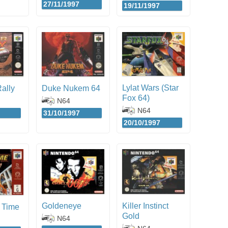
27/11/1997
19/11/1997
Lylat Wars (Star
ally
Duke Nukem 64
Fox 64)
N64
N64
31/10/1997
20/10/1997
Goldeneye
Killer Instinct
 Time
Gold
N64