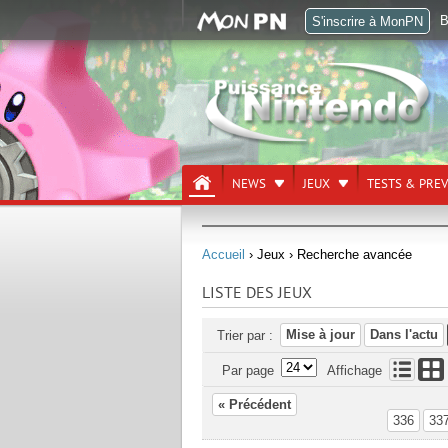
B
S'inscrire à MonPN
NEWS
JEUX
TESTS & PRE
Accueil
› Jeux
› Recherche avancée
LISTE DES JEUX
Mise à jour
Dans l'actu
Trier par :
Par page
Affichage
« Précédent
336
33