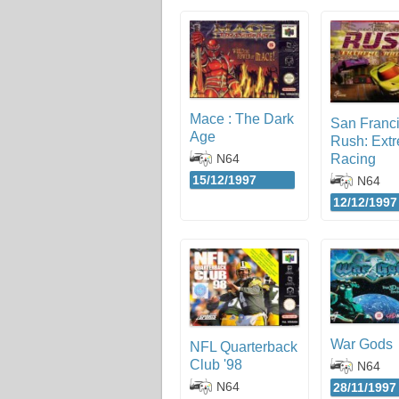
Mace : The Dark
San Franc
Age
Rush: Ext
N64
Racing
15/12/1997
N64
12/12/1997
War Gods
NFL Quarterback
Club '98
N64
N64
28/11/1997