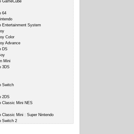
do GameCube
o 64
intendo
o Entertainment System
oy
y Color
oy Advance
o DS
Boy
n Mini
o 3DS
o Switch
o 2DS
o Classic Mini NES
 Classic Mini : Super Nintendo
o Switch 2