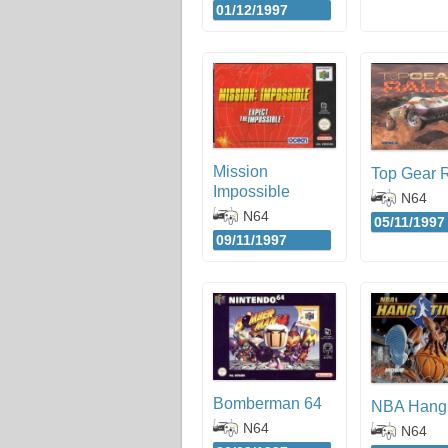
01/12/1997
Mission
Top Gear R
Impossible
N64
N64
05/11/1997
09/11/1997
Bomberman 64
NBA Hang
N64
N64