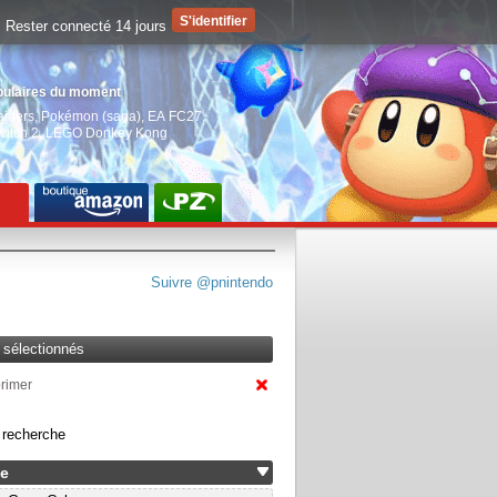
Rester connecté 14 jours
pulaires du moment
aiders
,
Pokémon (saga)
,
EA FC27
,
witch 2
,
LEGO Donkey Kong
Suivre @pnintendo
s sélectionnés
primer
a recherche
e