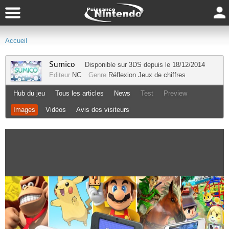
Accueil
Sumico
Disponible sur
3DS
depuis le 18/12/2014
Editeur
NC
Genre
Réflexion
Jeux de chiffres
Hub du jeu
Tous les articles
News
Test
Preview
Images
Vidéos
Avis des visiteurs