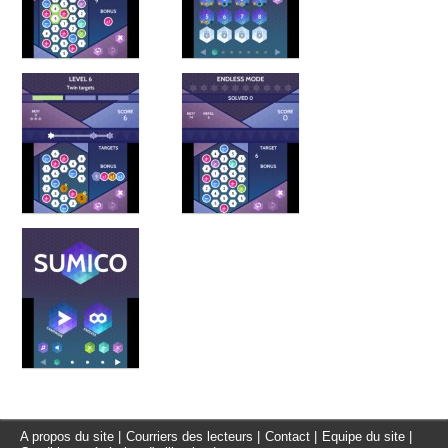
A propos du site
|
Courriers des lecteurs
|
Contact
|
Equipe du site
|