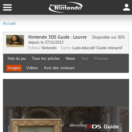
Accueil
Nintendo 3DS Guide : Louvre
Disponible sur
3DS
depuis le 27/11/2013
Editeur
Nintendo
Genre
Ludo-éducatif
Guide interactif
Hub du jeu
Tous les articles
News
Test
Preview
Images
Vidéos
Avis des visiteurs