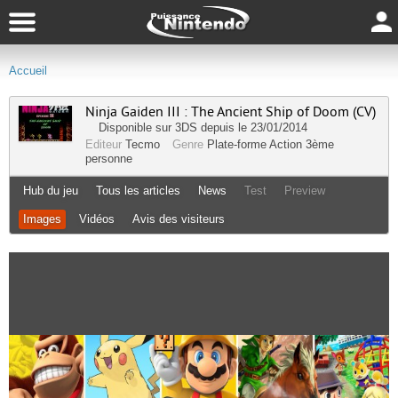
Accueil
Ninja Gaiden III : The Ancient Ship of Doom (CV)
Disponible sur
3DS
depuis le 23/01/2014
Editeur
Tecmo
Genre
Plate-forme
Action
3ème
personne
Hub du jeu
Tous les articles
News
Test
Preview
Images
Vidéos
Avis des visiteurs