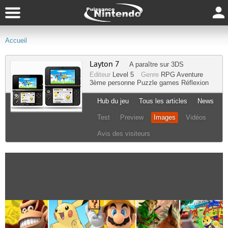
Accueil
Layton 7
A paraître sur
3DS
Editeur
Level 5
Genre
RPG
Aventure
3ème personne
Puzzle games
Réflexion
Hub du jeu
Tous les articles
News
Test
Preview
Images
Vidéos
Avis des visiteurs