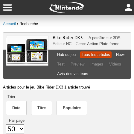
Accueil
› Recherche
Bike Rider DX3
A paraître sur
3DS
Editeur
NC
Genre
Action
Plate-forme
Hub du jeu
Tous les articles
News
Test
Preview
Images
Vidéos
Avis des visiteurs
Articles pour le jeu Bike Rider DX3
1 article trouvé
Trier
Date
Titre
Populaire
Par page