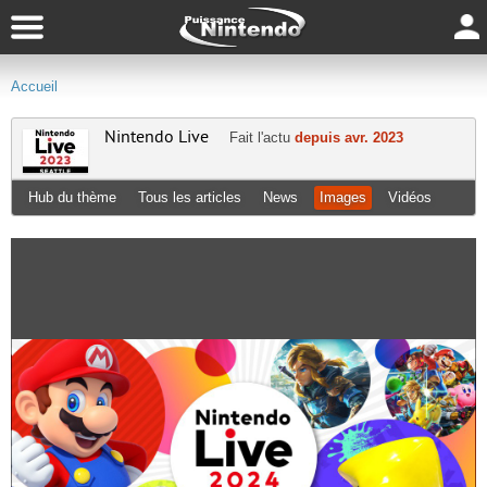
Accueil
Nintendo Live
Fait l'actu
depuis avr. 2023
Hub du thème
Tous les articles
News
Images
Vidéos