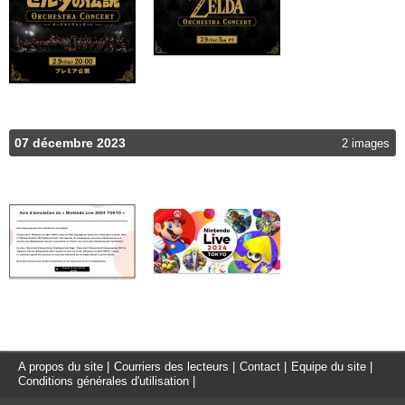
07 décembre 2023
2 images
A propos du site
|
Courriers des lecteurs
|
Contact
|
Equipe du site
|
Conditions générales d'utilisation
|