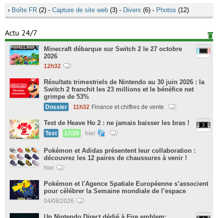
›
Boîte FR
(2) -
Capture de site web
(3) -
Divers
(6) -
Photos
(12)
Actu 24/7
Minecraft débarque sur Switch 2 le 27 octobre
2026
12h32
Résultats trimestriels de Nintendo au 30 juin 2026 : la
Switch 2 franchit les 23 millions et le bénéfice net
grimpe de 53%
Dossier
11h32
Finance et chiffres de vente
Test de Heave Ho 2 : ne jamais baisser les bras !
Test
17/20
hier
Pokémon et Adidas présentent leur collaboration :
découvrez les 12 paires de chaussures à venir !
hier
Pokémon et l'Agence Spatiale Européenne s’associent
pour célébrer la Semaine mondiale de l’espace
04/08/2026
Un Nintendo Direct dédié à Fire emblem: