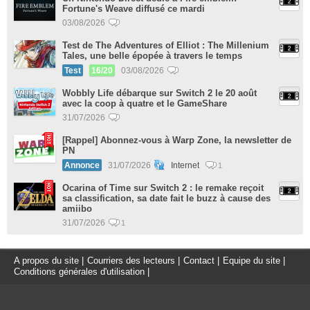
Fortune's Weave diffusé ce mardi
03/08/2026
Test de The Adventures of Elliot : The Millenium
Tales, une belle épopée à travers le temps
Test
16/20
03/08/2026
Wobbly Life débarque sur Switch 2 le 20 août
avec la coop à quatre et le GameShare
31/07/2026
[Rappel] Abonnez-vous à Warp Zone, la newsletter de
PN
Annonce
31/07/2026
Internet
1
Ocarina of Time sur Switch 2 : le remake reçoit
sa classification, sa date fait le buzz à cause des
amiibo
31/07/2026
1
A propos du site
|
Courriers des lecteurs
|
Contact
|
Equipe du site
|
Conditions générales d'utilisation
|