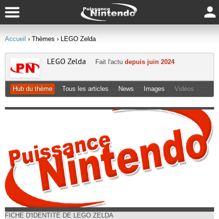
Accueil
› Thèmes
› LEGO Zelda
LEGO Zelda
Fait l'actu
depuis juin 2024
Hub du thème
Tous les articles
News
Images
Vidéos
FICHE D'IDENTITÉ DE LEGO ZELDA