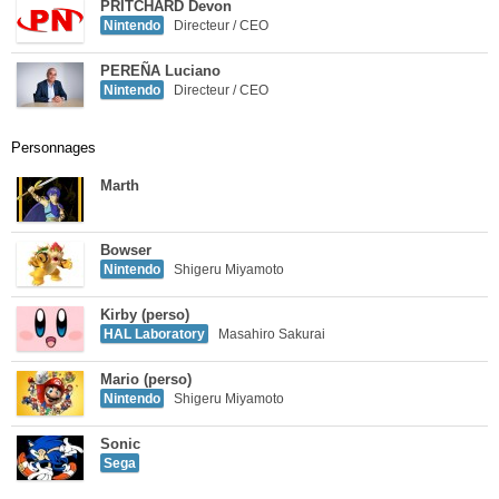
PRITCHARD Devon
Nintendo
Directeur / CEO
PEREÑA Luciano
Nintendo
Directeur / CEO
Personnages
Marth
Bowser
Nintendo
Shigeru Miyamoto
Kirby (perso)
HAL Laboratory
Masahiro Sakurai
Mario (perso)
Nintendo
Shigeru Miyamoto
Sonic
Sega