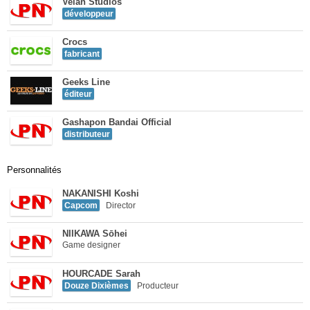
Velan Studios
développeur
Crocs
fabricant
Geeks Line
éditeur
Gashapon Bandai Official
distributeur
Personnalités
NAKANISHI Koshi
Capcom
Director
NIIKAWA Sōhei
Game designer
HOURCADE Sarah
Douze Dixièmes
Producteur