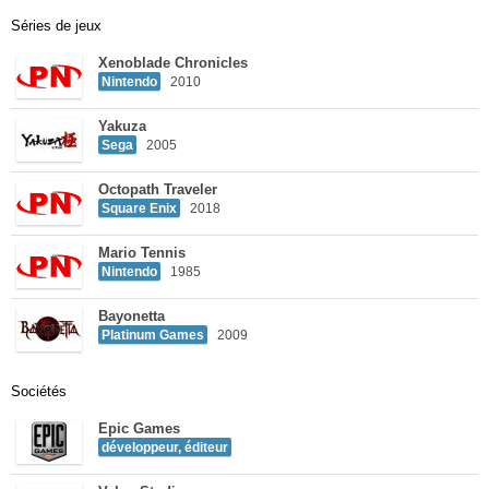
Séries de jeux
Xenoblade Chronicles
Nintendo
2010
Yakuza
Sega
2005
Octopath Traveler
Square Enix
2018
Mario Tennis
Nintendo
1985
Bayonetta
Platinum Games
2009
Sociétés
Epic Games
développeur, éditeur