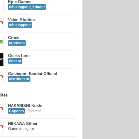
Epic Games
développeur, éditeur
Velan Studios
développeur
Crocs
fabricant
Geeks Line
éditeur
Gashapon Bandai Official
distributeur
lités
NAKANISHI Koshi
Capcom
Director
NIIKAWA Sōhei
Game designer