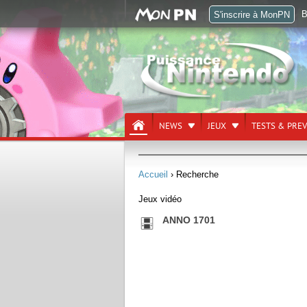
B
S'inscrire à MonPN
NEWS
JEUX
TESTS & PRE
Accueil
› Recherche
Jeux vidéo
ANNO 1701