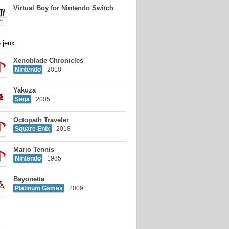
Virtual Boy for Nintendo Switch
 jeux
Xenoblade Chronicles
Nintendo
2010
Yakuza
Sega
2005
Octopath Traveler
Square Enix
2018
Mario Tennis
Nintendo
1985
Bayonetta
Platinum Games
2009