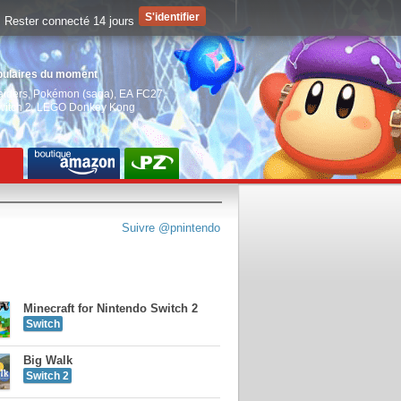
Rester connecté 14 jours
pulaires du moment
aiders
,
Pokémon (saga)
,
EA FC27
,
witch 2
,
LEGO Donkey Kong
Suivre @pnintendo
Minecraft for Nintendo Switch 2
Switch
Big Walk
Switch 2