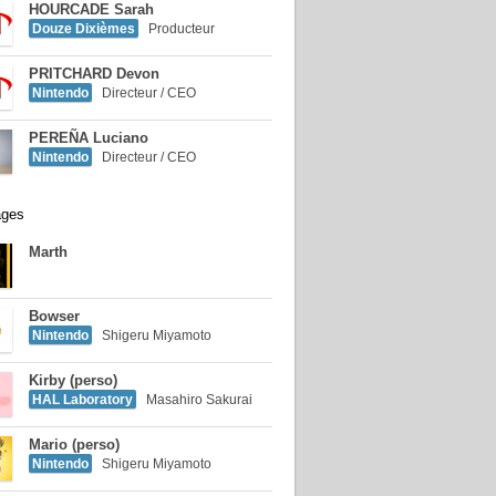
HOURCADE Sarah
Douze Dixièmes
Producteur
PRITCHARD Devon
Nintendo
Directeur / CEO
PEREÑA Luciano
Nintendo
Directeur / CEO
ages
Marth
Bowser
Nintendo
Shigeru Miyamoto
Kirby (perso)
HAL Laboratory
Masahiro Sakurai
Mario (perso)
Nintendo
Shigeru Miyamoto