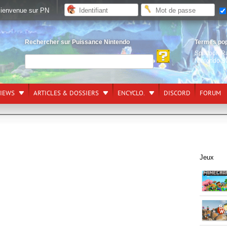
ienvenue sur PN
Rechercher sur Puissance Nintendo
Termes po
Splatoon R
Nintendo S
VIEWS
ARTICLES & DOSSIERS
ENCYCLO.
DISCORD
FORUM
Jeux