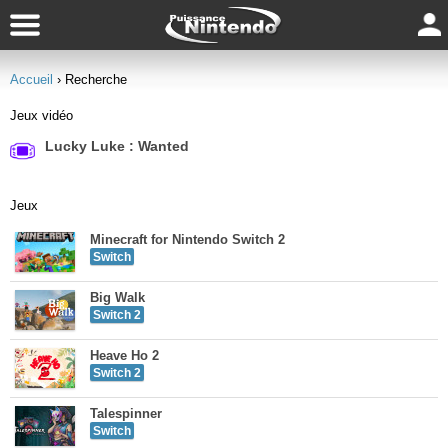
Accueil
› Recherche
Jeux vidéo
Lucky Luke : Wanted
Jeux
Minecraft for Nintendo Switch 2
Switch
Big Walk
Switch 2
Heave Ho 2
Switch 2
Talespinner
Switch