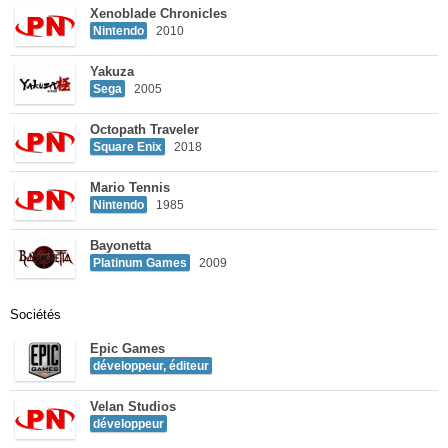
Xenoblade Chronicles
Nintendo
2010
Yakuza
Sega
2005
Octopath Traveler
Square Enix
2018
Mario Tennis
Nintendo
1985
Bayonetta
Platinum Games
2009
Sociétés
Epic Games
développeur, éditeur
Velan Studios
développeur