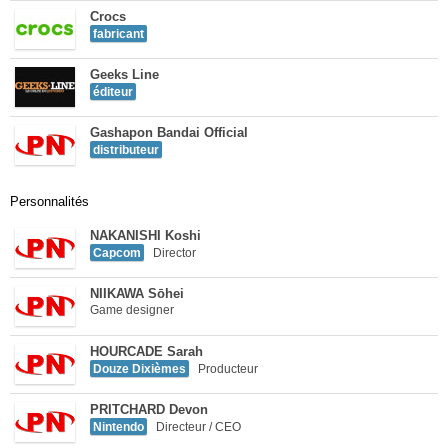
Crocs
fabricant
Geeks Line
éditeur
Gashapon Bandai Official
distributeur
Personnalités
NAKANISHI Koshi
Capcom
Director
NIIKAWA Sōhei
Game designer
HOURCADE Sarah
Douze Dixièmes
Producteur
PRITCHARD Devon
Nintendo
Directeur / CEO