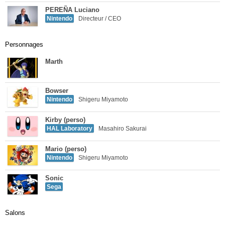
PEREÑA Luciano
Nintendo
Directeur / CEO
Personnages
Marth
Bowser
Nintendo
Shigeru Miyamoto
Kirby (perso)
HAL Laboratory
Masahiro Sakurai
Mario (perso)
Nintendo
Shigeru Miyamoto
Sonic
Sega
Salons