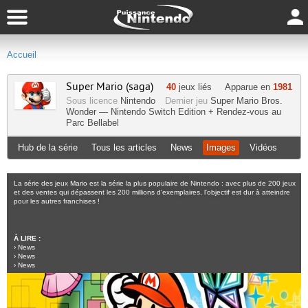
Accueil
Super Mario (saga)
40
jeux liés
Apparue en
1981
Sous licence
Nintendo
Dernier jeu
Super Mario Bros.
Wonder — Nintendo Switch Edition + Rendez-vous au
Parc Bellabel
Hub de la série
Tous les articles
News
Images
Vidéos
La série des jeux Mario est la série la plus populaire de Nintendo : avec plus de 200 jeux
et des ventes qui dépassent les 200 millions d'exemplaires, l'objectif est dur à atteindre
pour les autres franchises !
À LIRE :
›
News
›
News
›
News