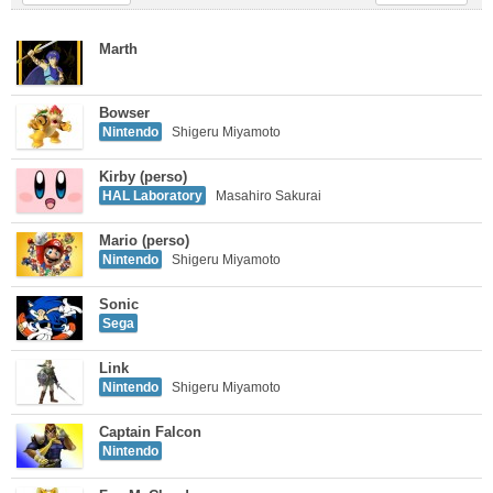
Marth
Bowser
Nintendo
Shigeru Miyamoto
Kirby (perso)
HAL Laboratory
Masahiro Sakurai
Mario (perso)
Nintendo
Shigeru Miyamoto
Sonic
Sega
Link
Nintendo
Shigeru Miyamoto
Captain Falcon
Nintendo