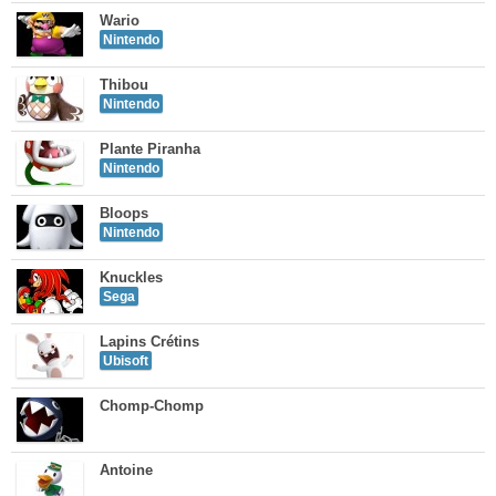
Wario
Nintendo
Thibou
Nintendo
Plante Piranha
Nintendo
Bloops
Nintendo
Knuckles
Sega
Lapins Crétins
Ubisoft
Chomp-Chomp
Antoine