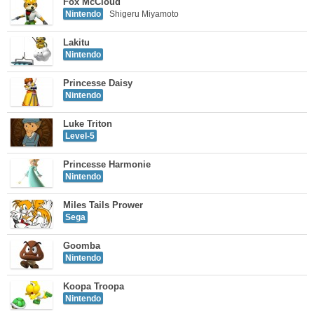
Fox McCloud
Nintendo
Shigeru Miyamoto
Lakitu
Nintendo
Princesse Daisy
Nintendo
Luke Triton
Level-5
Princesse Harmonie
Nintendo
Miles Tails Prower
Sega
Goomba
Nintendo
Koopa Troopa
Nintendo